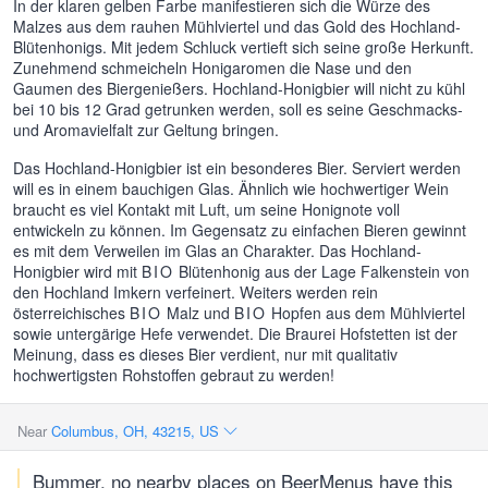
In der klaren gelben Farbe manifestieren sich die Würze des
Malzes aus dem rauhen Mühlviertel und das Gold des Hochland-
Blütenhonigs. Mit jedem Schluck vertieft sich seine große Herkunft.
Zunehmend schmeicheln Honigaromen die Nase und den
Gaumen des Biergenießers. Hochland-Honigbier will nicht zu kühl
bei 10 bis 12 Grad getrunken werden, soll es seine Geschmacks-
und Aromavielfalt zur Geltung bringen.
Das Hochland-Honigbier ist ein besonderes Bier. Serviert werden
will es in einem bauchigen Glas. Ähnlich wie hochwertiger Wein
braucht es viel Kontakt mit Luft, um seine Honignote voll
entwickeln zu können. Im Gegensatz zu einfachen Bieren gewinnt
es mit dem Verweilen im Glas an Charakter. Das Hochland-
Honigbier wird mit
BIO
Blütenhonig aus der Lage Falkenstein von
den Hochland Imkern verfeinert. Weiters werden rein
österreichisches
BIO
Malz und
BIO
Hopfen aus dem Mühlviertel
sowie untergärige Hefe verwendet. Die Braurei Hofstetten ist der
Meinung, dass es dieses Bier verdient, nur mit qualitativ
hochwertigsten Rohstoffen gebraut zu werden!
Near
Columbus, OH, 43215, US
Bummer, no nearby places on BeerMenus have this