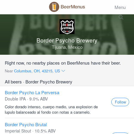
Menu
Border Psycho Brewery
Tijuana, Mexico
Right now, no nearby places on BeerMenus have their beer.
Near
Columbus, OH, 43215, US
All beers
· Border Psycho Brewery
Border Psycho La Perversa
Double IPA · 9.0% ABV
Follow
Color dorado intenso, cuerpo medio, una explosion de
lupulo balanceado al fondo con notas a caramelo.
Border Psycho Brutal
Imperial Stout · 10.5% ABV